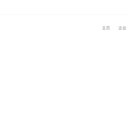
主页
企业
创新遇见经验！
突破种植学的界限！...
未来已来。你准备好了吗？