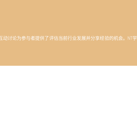
互动讨论为参与者提供了评估当前行业发展并分享经验的机会。NT学
业生涯！
培训，您可以提升种植牙领域的知识和技能，进一步巩固您的职