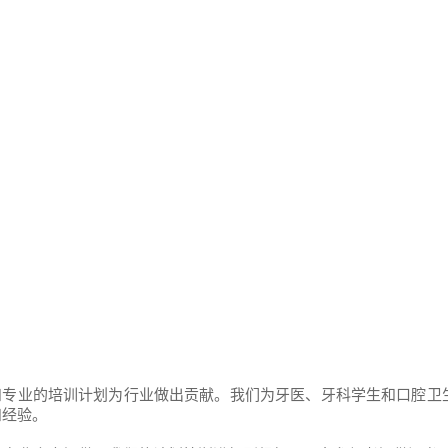
迈入新一代牙科种植学！
通过覆盖理论到实践的全面培训，在您的诊所创造不同。
量和专业的培训计划为行业做出贡献。我们为牙医、牙科学生和口腔
和经验。