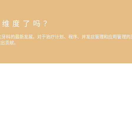
的维度了吗？
注牙科的最新发展。对于治疗计划、程序、并发症管理和应用管理的
做出贡献。
训计划，您可以加强您的职
成为牙科领域的一流专业人士。通过参加NT学院提供的高质量