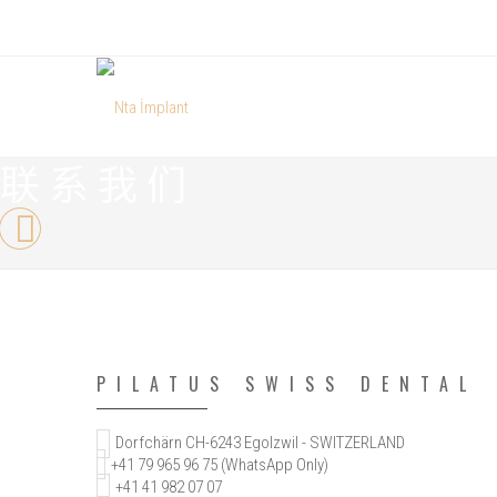
联系我们
PILATUS SWISS DENTAL
Dorfchärn CH-6243 Egolzwil - SWITZERLAND
+41 79 965 96 75 (WhatsApp Only)
+41 41 982 07 07