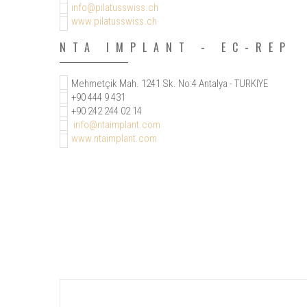
info@pilatusswiss.ch
www.pilatusswiss.ch
NTA IMPLANT - EC-REP
Mehmetçik Mah. 1241 Sk. No:4 Antalya - TURKIYE
+90 444 9 431
+90 242 244 02 14
info@ntaimplant.com
www.ntaimplant.com